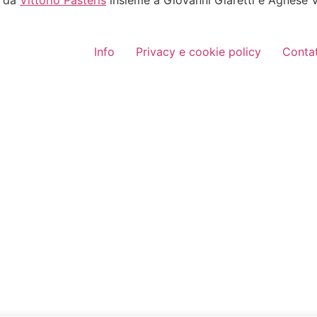
a da
Vittorio Pasteris
insieme a Giovanni Giaretti e Agnese Vi
Info
Privacy e cookie policy
Contat